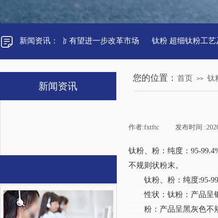
界钛粉材料新革命 有望进一步改革市场
新闻资讯
：
钛粉 超细钛粉工艺及
您的位置：
首页
钛
>>
新闻资讯
公司新闻
作者:
fxtftc
|
发布时间 :
202
行业新闻
钛粉、粉：纯度：95-9
不规则状粉末。
联系我们
钛粉、粉：纯度:95-99
性状：钛粉：产品呈银
粉：产品呈黑灰色不规