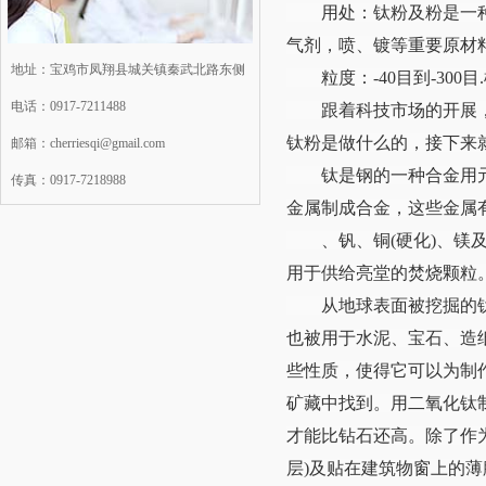
用处：钛粉及粉是一种用
气剂，喷、镀等重要原材
地址：
宝鸡市凤翔县城关镇秦武北路东侧
粒度：-40目到-300目.松装密
电话：
0917-7211488
跟着科技市场的开展，粉
钛粉是做什么的，接下来
邮箱：
cherriesqi@gmail.com
钛是钢的一种合金用元素
传真：
0917-7218988
金属制成合金，这些金属有
、钒、铜(硬化)、镁及
用于供给亮堂的焚烧颗粒
从地球表面被挖掘的钛矿
也被用于水泥、宝石、造
些性质，使得它可以为制
矿藏中找到。用二氧化钛
才能比钻石还高。除了作
层)及贴在建筑物窗上的