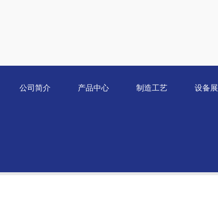
公司简介
产品中心
制造工艺
设备展
董事长简介
金属钛粉
HDH法
生产
企业文化
高纯钛粉
旋转电极法
检验
公司荣誉
球型钛粉
公司资质
钛丝
Copyright © 20120,All Rights Reserved.
凤翔钛粉钛材有限公司官